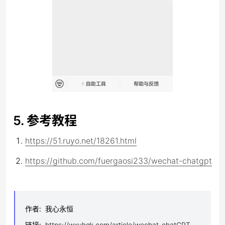
5. 参考教程
https://51.ruyo.net/18261.html
https://github.com/fuergaosi233/wechat-chatgpt
作者
:
我心永恒
链接
:
https://wxyhgk.com/article/wechat-chatGPT