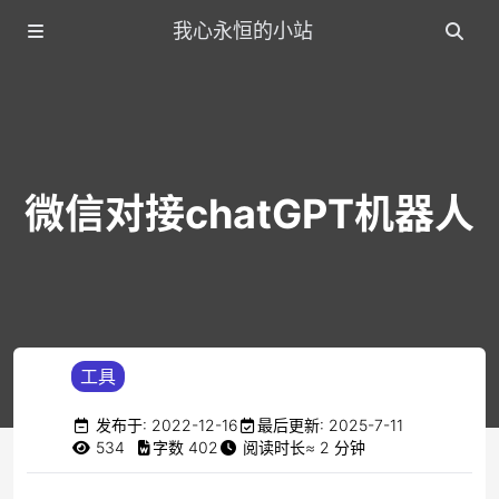
我心永恒的小站
微信对接chatGPT机器人
工具
发布于
:
2022-12-16
最后更新
:
2025-7-11
534
字数
402
阅读时长
≈
2
分钟